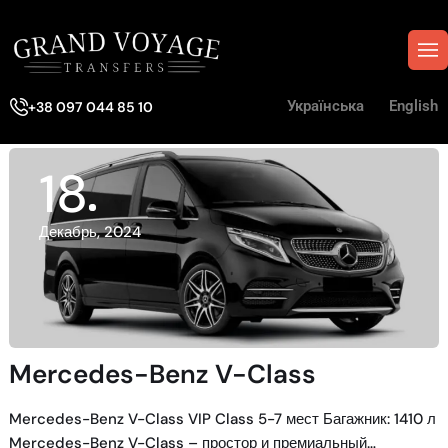
Українська
English
+38 097 044 85 10
18
Декабрь, 2024
Mercedes-Benz V-Class
Mercedes-Benz V-Class VIP Class 5-7 мест Багажник: 1410 л
Mercedes-Benz V-Class – простор и премиальный…