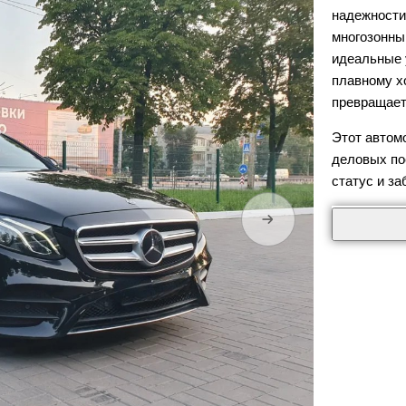
надежности
многозонны
идеальные 
плавному х
превращает
Этот автом
деловых по
статус и за