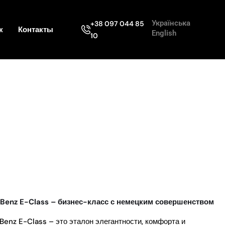
Українська
+38 097 044 85
к
Контакты
English
10
Benz E-Class – бизнес-класс с немецким совершенством
enz E-Class – это эталон элегантности, комфорта и