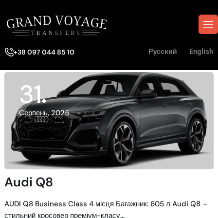
Русский
English
+38 097 044 85 10
31
Серпень, 2025
Audi Q8
AUDI Q8 Business Class 4 місця Багажник: 605 л Audi Q8 –
стильний кросовер преміум-класу…