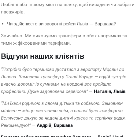
Любліні або іншому місті на шляху, щоб висадити чи забрати
пасажирів.
Чи здійснюєте ви зворотні рейси Львів — Варшава?
Звичайно. Ми виконуємо трансфери в обох напрямках за
тими ж фіксованими тарифами.
Відгуки наших клієнтів
“Потрібно було терміново дістатися з аеропорту Модлін до
Львова. Замовила трансфер у Grand Voyage — водій зустрів
вчасно, допоміг із сумками, на кордоні все пройшло
професійно. Дуже задоволена сервісом!”
—
Наталія, Львів
“Ми їхали родиною з двома дітьми та собакою. Замовили
мінівен — місця вистачило всім, в салоні було комфортно.
Величезне дякую за надані дитячі крісла та терпіння водія.
Рекомендую!”
—
Андрій, Варшава