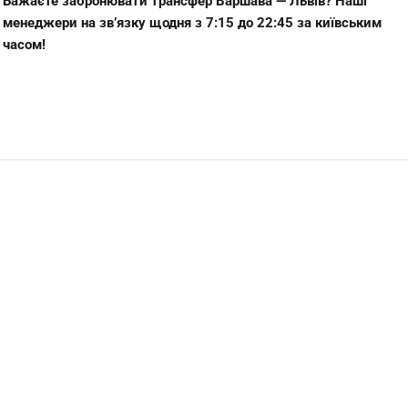
Бажаєте забронювати трансфер Варшава — Львів? Наші
менеджери на зв’язку щодня з 7:15 до 22:45 за київським
часом!