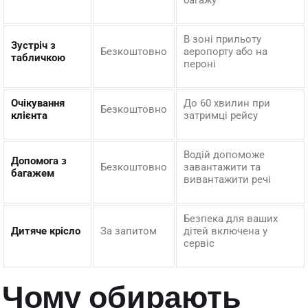
багажу
В зоні прильоту
Зустріч з
Безкоштовно
аеропорту або на
табличкою
пероні
Очікування
До 60 хвилин при
Безкоштовно
клієнта
затримці рейсу
Водій допоможе
Допомога з
Безкоштовно
завантажити та
багажем
вивантажити речі
Безпека для ваших
Дитяче крісло
За запитом
дітей включена у
сервіс
Чому обирають