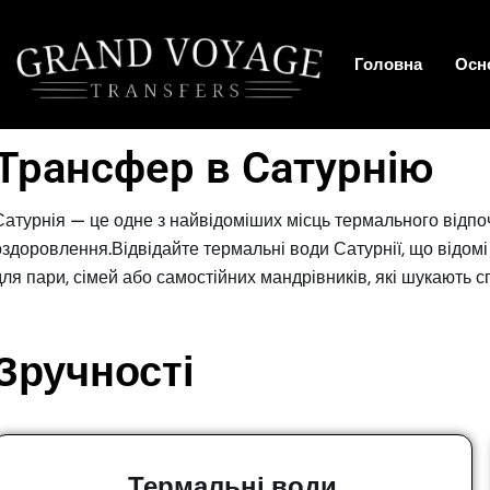
Головна
Осн
Трансфер в Сатурнію
Сатурнія — це одне з найвідоміших місць термального відпо
оздоровлення.Відвідайте термальні води Сатурнії, що відомі
для пари, сімей або самостійних мандрівників, які шукають
Зручності
Термальні води