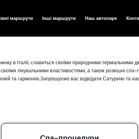
овні маршрути
Інші маршрути
Наш автопарк
Конт
чинку в Італії, славиться своїми природними термальними д
 своїми лікувальними властивостями, а також розкішні спа-
 спокій та гармонію.Запрошуємо вас відвідати Сатурнію та 
Спа-процедури