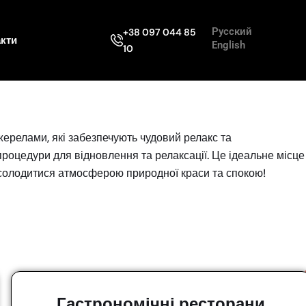
Русский
+38 097 044 85
акти
English
10
жерелами, які забезпечують чудовий релакс та
процедури для відновлення та релаксації. Це ідеальне місце
насолодитися атмосферою природної краси та спокою!
Гастрономічні ресторани