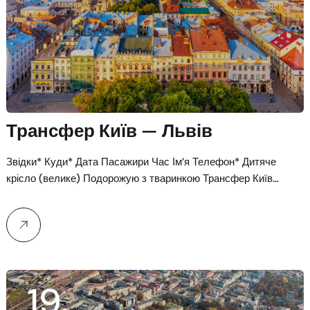
Трансфер Київ — Львів
Звідки* Куди* Дата Пасажири Час Ім’я Телефон* Дитяче
крісло (велике) Подорожую з тваринкою Трансфер Київ…
19