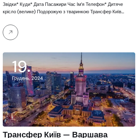
Звідки* Куди* Дата Пасажири Час Ім’я Телефон* Дитяче
крісло (велике) Подорожую з тваринкою Трансфер Київ…
19
Грудень, 2024
Трансфер Київ — Варшава