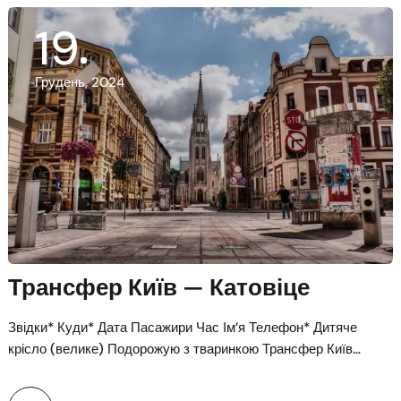
19
Грудень, 2024
Трансфер Київ — Катовіце
Звідки* Куди* Дата Пасажири Час Ім’я Телефон* Дитяче
крісло (велике) Подорожую з тваринкою Трансфер Київ…