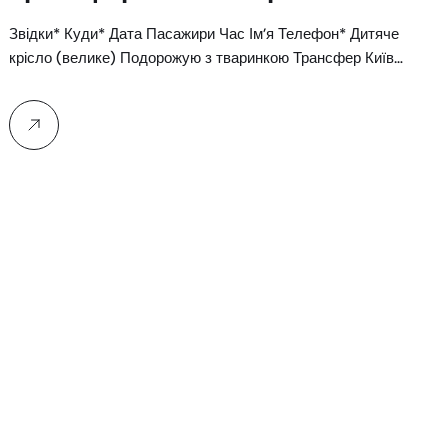
Звідки* Куди* Дата Пасажири Час Ім’я Телефон* Дитяче
крісло (велике) Подорожую з тваринкою Трансфер Київ…