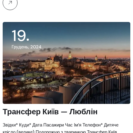
19
Грудень, 2024
Трансфер Київ — Люблін
Звідки* Куди* Дата Пасажири Час Ім’я Телефон* Дитяче
крісло (велике) Подорожую з тваринкою Трансфер Київ…