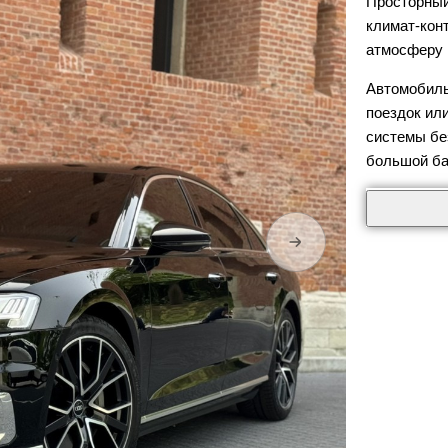
Просторный
климат-кон
атмосферу 
Автомобиль
поездок ил
системы бе
большой ба