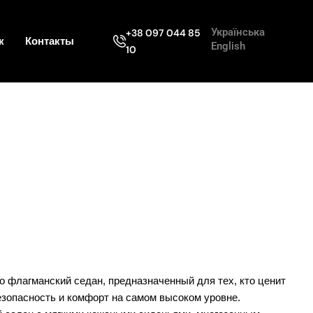
Українська
+38 097 044 85
к
Контакты
English
10
то флагманский седан, предназначенный для тех, кто ценит
езопасность и комфорт на самом высоком уровне.