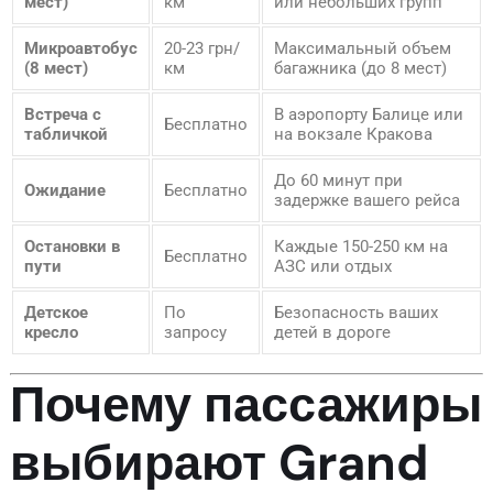
мест)
км
или небольших групп
Микроавтобус
20-23 грн/
Максимальный объем
(8 мест)
км
багажника (до 8 мест)
Встреча с
В аэропорту Балице или
Бесплатно
табличкой
на вокзале Кракова
До 60 минут при
Ожидание
Бесплатно
задержке вашего рейса
Остановки в
Каждые 150-250 км на
Бесплатно
пути
АЗС или отдых
Детское
По
Безопасность ваших
кресло
запросу
детей в дороге
Почему пассажиры
выбирают Grand